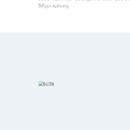
පිහිටුවා ඇත්තෙමු.