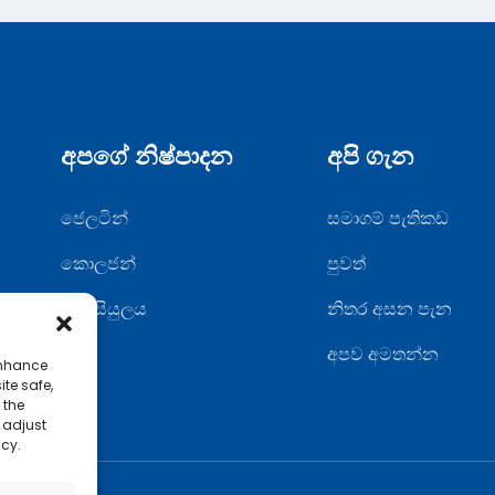
අපගේ නිෂ්පාදන
අපි ගැන
ජෙලටින්
සමාගම් පැතිකඩ
කොලජන්
පුවත්
කැප්සියුලය
නිතර අසන පැන
අපව අමතන්න
enhance
ite safe,
 the
o adjust
icy.