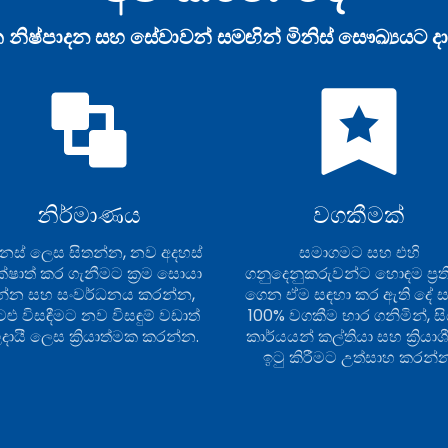
 නිෂ්පාදන සහ සේවාවන් සමඟින් මිනිස් සෞඛ්‍යයට 
නිර්මාණය
වගකීමක්
නස් ලෙස සිතන්න, නව අදහස්
සමාගමට සහ එහි
්ෂාත් කර ගැනීමට ක්‍රම සොයා
ගනුදෙනුකරුවන්ට හොඳම ප්‍ර
න්න සහ සංවර්ධනය කරන්න,
ගෙන ඒම සඳහා කර ඇති දේ ස
ටළු විසඳීමට නව විසඳුම් වඩාත්
100% වගකීම භාර ගනිමින්, සි
දායී ලෙස ක්‍රියාත්මක කරන්න.
කාර්යයන් කල්තියා සහ ක්‍රියාශ
ඉටු කිරීමට උත්සාහ කරන්න