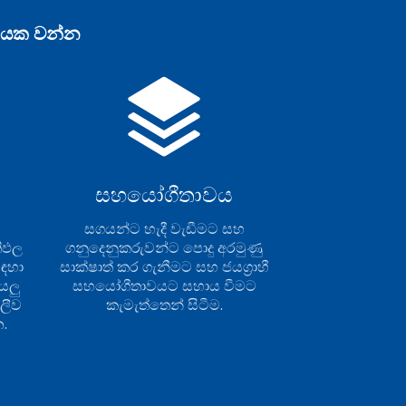
දායක වන්න
සහයෝගීතාවය
සගයන්ට හැදී වැඩීමට සහ
තිඵල
ගනුදෙනුකරුවන්ට පොදු අරමුණු
ඳහා
සාක්ෂාත් කර ගැනීමට සහ ජයග්‍රාහී
යලු
සහයෝගීතාවයට සහාය වීමට
ීලීව
කැමැත්තෙන් සිටීම.
.