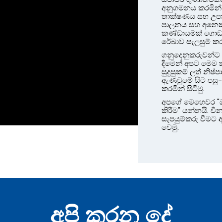
අනුගමනය කරමින් සි
තාක්ෂණය සහ උපකර
පාලනය සහ අනෙකුත
කණ්ඩායමක් ගොඩනඟා
රේඛාව සැලසුම් ක
ගනුදෙනුකරුවන්ට 
දීමෙන් අපට මෙම ක්
සුදුසුකම් ලත් න
ඇණවුමේ සිට පසු
කරමින් සිටිමු.
අපගේ මෙහෙවර "ඔ
කිරීම" යන්නයි. 
සැපයුම්කරු වීමට
වෙමු.
අපි කරන දේ