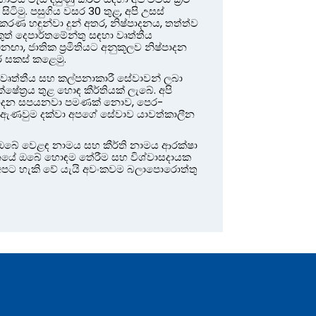
ටිමු. පසුගිය වසර 30 තුළ, අපි උසස්
ණ හඳුන්වා දුන් අතර, නිෂ්පාදනය, තත්ත්ව
් දෙපාර්තමේන්තු සඳහා වෘත්තීය
, ජාතික ප්‍රමිතියට අනුකූලව නිෂ්පාදන
ර සකස් කළෙමු.
වෘත්තීය සහ කල්පනාකාරී සේවාවන් ලබා
ෂේත්‍රය තුළ හොඳ කීර්තියක් ලැබේ. අපි
ිෂ්පාදන සපයනවා පමණක් නොව, පෙර-
-ඇණවුම දක්වා අපගේ සේවාව යාවත්කාලීන
බේ වෙළඳ නාමය සහ කීර්ති නාමය ආරක්ෂා
චීනයේ ඔබේ හොඳම තේරීම සහ විශ්වාසදායක
 අපට හැකි වේ යැයි අවංකවම බලාපොරොත්තු