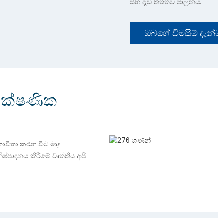
සහ දැඩි තත්ත්ව පාලනය.
ඔබගේ විමසීම් දැන
තාක්ෂණික
විතා කරන විට මෘදු
ිෂ්පාදනය කිරීමේ වෘත්තීය අපි