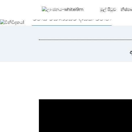
යසින්
මුල් පිටුව
නිෂ්ප
මිනිස් සෞඛ්‍යයට දායක වන්න
දැන්ම මිලක් ලබා ගන්න
අ