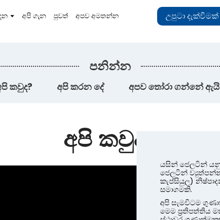
උපුටා දැක්වීමක
ාදන
අපි ගැන
පුවත්
අපව අමතන්න
පනින්න
පි කවුද?
අපි කරන දේ
අපව තෝරා ගන්නේ ඇයි
අපි කවුද?
යසින් ජෙලටින් ය
ජෙලටින් ව්‍යුත්ප
කැප්සියුල) නිෂ්
සමාගමකි.
අපි සැමවිටම ගුණ
මෙම ප්‍රතිපත්ති
ස්ථාවර ගුණාත්මකභාව