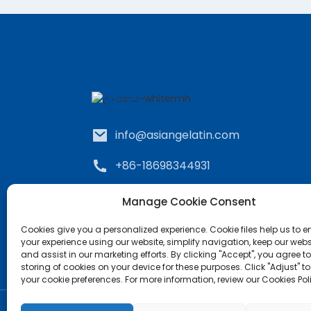
info@asiangelatin.com
+86-18698344931
අංක 99, චැනල් පර්ල් ප්ලාසා, යිලාන්
Manage Cookie Consent
පාර, සිමිං දිස්ත්‍රික්කය, ෂියාමෙන්,
චීනය.
Cookies give you a personalized experience. Cookie files help us to 
your experience using our website, simplify navigation, keep our webs
and assist in our marketing efforts. By clicking "Accept", you agree to
storing of cookies on your device for these purposes. Click "Adjust" t
your cookie preferences. For more information, review our Cookies Pol