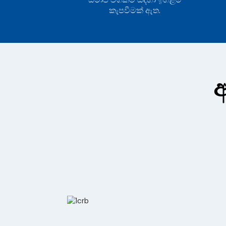
කැපවීමක් ඇත.