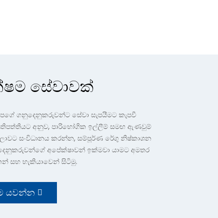
්ෂම සේවාවක්
පගේ ගනුදෙනුකරුවන්ට සේවා සැපයීමට කැපවී
්‍රතිපත්තියට අනුව, පාරිභෝගික ඉල්ලීම් සමඟ ඇණවුම්
ේලාවට සංවිධානය කරන්න, සම්පූර්ණ රේගු නිෂ්කාශන
ෙනුකරුවන්ගේ අපේක්ෂාවන් ඉක්මවා යාමට අමතර
න් සහ හැකියාවෙන් සිටිමු.
්ම යවන්න