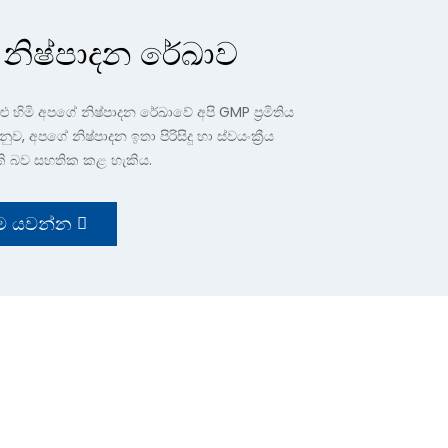
නිෂ්පාදන රේඛාව
ුළු හිමි අපගේ නිෂ්පාදන රේඛාවේ අපි GMP ප්‍රමිතිය
ුව, අපගේ නිෂ්පාදන ඉතා පිරිසිදු හා ස්වයංක්‍රීය
කි බව සහතික කළ හැකිය.
්ම යවන්න