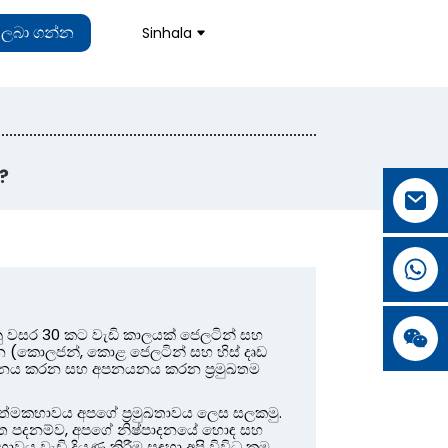
් ලබා ගන්න
Sinhala
?
නු වසර 30 කට වැඩි කාලයක් ජෙලටින් සහ
න්න (කොලජන්, කොළ ජෙලටින් සහ හිස් දෘඩ
පාදනය කරන සහ අපනයනය කරන ප්‍රමුඛතම
ාත්මකභාවය අපගේ ප්‍රමුඛතාවය ලෙස සලකමු.
ය මත පදනම්ව, අපගේ නිෂ්පාදනයේ හොඳ සහ
ය වැඩි දියුණු කිරීම සඳහා අපි විවිධ ක්‍රම