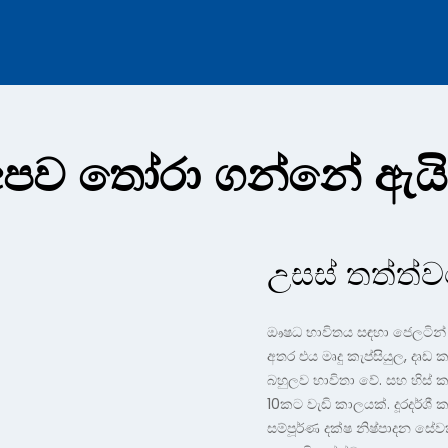
අපව තෝරා ගන්නේ ඇයි
උසස් තත්ත්ව
ඖෂධ භාවිතය සඳහා ජෙලටින්
අතර එය මෘදු කැප්සියුල, දෘඩ කැ
බහුලව භාවිතා වේ. සහ හිස
10කට වැඩි කාලයක්. දූරදර්ශී 
සම්පූර්ණ දක්ෂ නිෂ්පාදන සේ