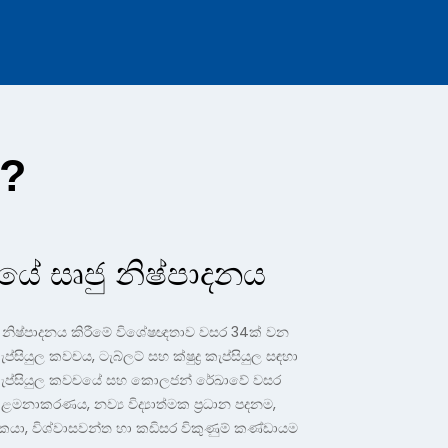
?
යේ සෘජු නිෂ්පාදනය
 නිෂ්පාදනය කිරීමේ විශේෂඥතාව වසර 34ක් වන
ප්සියුල කවචය, ටැබ්ලට් සහ ක්ෂුද්‍ර කැප්සියුල සඳහා
් කැප්සියුල කවචයේ සහ කොලජන් රේඛාවේ වසර
කළමනාකරණය, නව්‍ය විද්‍යාත්මක ප්‍රධාන පදනම,
වකයා, විශ්වාසවන්ත හා කඩිසර විකුණුම් කණ්ඩායම