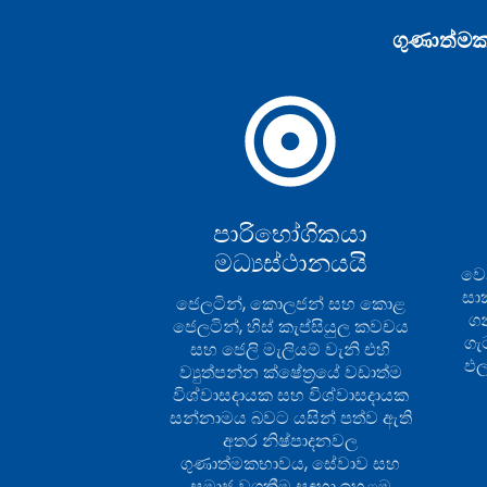
ගුණාත්මක
පාරිභෝගිකයා
මධ්‍යස්ථානයයි
වෙ
සාක
ජෙලටින්, කොලජන් සහ කොළ
ග
ජෙලටින්, හිස් කැප්සියුල කවචය
ගැ
සහ ජෙලි මැලියම් වැනි එහි
ඵල
ව්‍යුත්පන්න ක්ෂේත්‍රයේ වඩාත්ම
විශ්වාසදායක සහ විශ්වාසදායක
සන්නාමය බවට යසින් පත්ව ඇති
අතර නිෂ්පාදනවල
ගුණාත්මකභාවය, සේවාව සහ
සමාජ වගකීම සඳහා ඉහළම