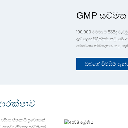
GMP සම්මත 
100,000 මට්ටමේ පිරිසිදු වැඩම
දැඩි ලෙස පිළිපදින්නෙමු. මේ අන
පරිසරයක නිෂ්පාදනය කළ හැ
ඔබගේ විමසීම් දැන
 ආරක්ෂාව
පරිසර හිතකාමී ප්‍රවේශයක්
්‍රව්‍ය පිරිපහදු පද්ධතියක්