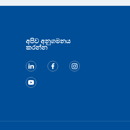
අපිව අනුගමනය
කරන්න