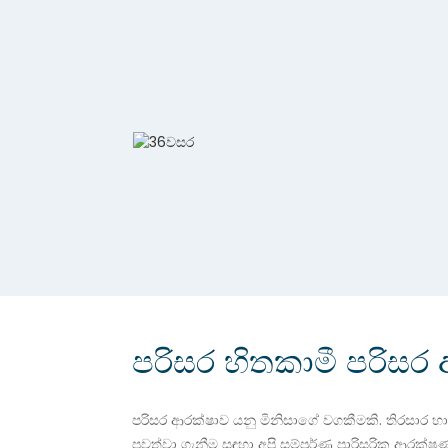
පරිසර හිතකාමී පරිසර
පරිසර ආරක්ෂාව යනු මිනිසාගේ වගකීමකි. තිරසාර හා 
පවත්වා ගැනීම සඳහා අපි සම්පූර්ණ පාරිසරික ආරක්ෂණ අපද