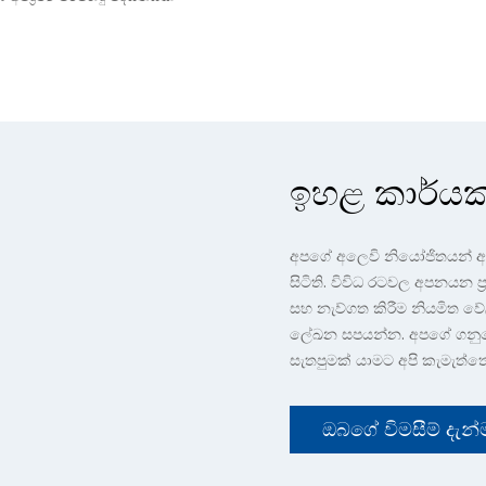
ඉහළ කාර්යක
අපගේ අලෙවි නියෝජිතයන් අ
සිටිති. විවිධ රටවල අපනයන ප
සහ නැව්ගත කිරීම නියමිත ව
ලේඛන සපයන්න. අපගේ ගනුද
සැතපුමක් යාමට අපි කැමැත්තෙ
ඔබගේ විමසීම් දැන