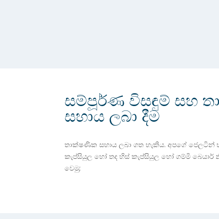
සම්පූර්ණ විසඳුම් සහ 
සහාය ලබා දීම
තාක්ෂණික සහාය ලබා ගත හැකිය. අපගේ ජෙලටින් භා
කැප්සියුල හෝ තද හිස් කැප්සියුල හෝ ගම්මි බෙයාර් න
වෙමු;