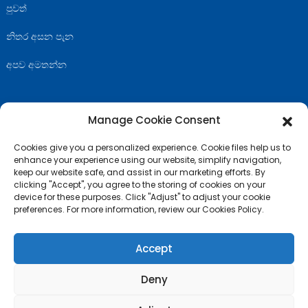
පුවත්
නිතර අසන පැන
අපව අමතන්න
Manage Cookie Consent
අපිව අනුගමනය කරන්න
Cookies give you a personalized experience. Cookie files help us to
enhance your experience using our website, simplify navigation,
keep our website safe, and assist in our marketing efforts. By
clicking "Accept", you agree to the storing of cookies on your
device for these purposes. Click "Adjust" to adjust your cookie
preferences. For more information, review our Cookies Policy.
Accept
Deny
© ප්‍රකාශන හිමිකම - 2010-2024 : සියලුම හිමිකම් ඇවිරිණි.
- අඩවි සිතියම