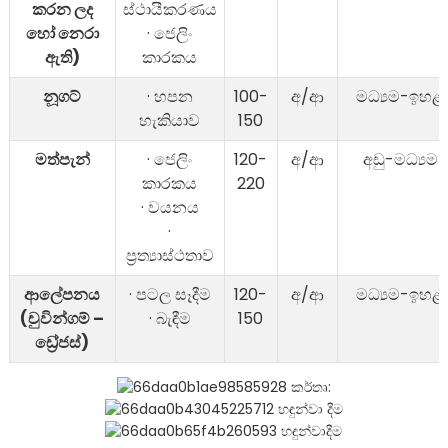
කරන ලද
ස්ථායීකරණය
හෝ නෙරා
· ජෙලිං
ඇති)
කාරකය
නූගට්
· හපන
100-
අ/ආ
මධ්‍යම-ඉහළ
හැකියාව
150
මත්පැන්
· ජෙලිං
120-
අ/ආ
අඩු-මධ්‍යම
කාරකය
220
· වයනය
·
ප්‍රත්‍යාස්ථතාව
ආලේපනය
· පටල සෑදීම
120-
අ/ආ
මධ්‍යම-ඉහළ
(චුවින්ගම් –
· බැඳීම
150
ඩ්‍රේජස්)