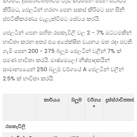
කිරීමට, දුස්ස්රාවිතතාවය වැඩි කිරීමෙන් පෙන ස්ථාවර
කිරීමට, ජෙලටින් හරහා පෙන සකස් කිරීමට සහ සීනි
ස්ඵටිකීකරණය වැළැක්වීමට සේවය කරයි.
ජෙලටින් පෙන සහිත රසකැවිලි වල 2 - 7% මට්ටමකින්
භාවිතා කරන අතර එය අපේක්ෂිත වයනය මත රඳා පවතී.
ගැමි පෙන 200 - 275 බ්ලූම් ජෙලටින් වලින් 7% ක්
පමණ භාවිතා කරයි. මාෂ්මෙලෝ නිෂ්පාදකයින්
සාමාන්‍යයෙන් 250 බ්ලූම් වර්ගයේ A ජෙලටින් වලින්
2.5% ක් භාවිතා කරයි.
කාර්යය
බ්ලූම්
වර්ගය
දුස්ස්රාවිතතා
*
රසකැවිලි