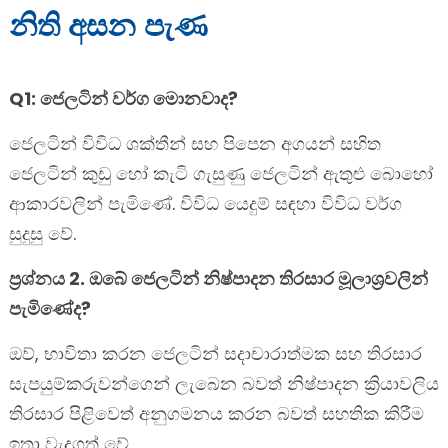
නිති අසන පැණ
Q1: ජෙලටින් වර්ග මොනවාද?
ජෙලටින් විවිධ ශක්තීන් සහ පිපෙන අගයන් සහිත
ජෙලටින් කුඩු හෝ කැටි ගැසුණු ජෙලටින් ඇතුළු බොහෝ
ආකාරවලින් පැමිණේ. විවිධ යෙදුම් සඳහා විවිධ වර්ග
සුදුසු වේ.
ප්‍රශ්නය 2. ඔබේ ජෙලටින් නිෂ්පාදන තිරසාර මූලාශ්‍රවලින්
පැමිණේද?
ඔව්, භාවිතා කරන ජෙලටින් සදාචාරාත්මක සහ තිරසාර
සැපයුම්කරුවන්ගෙන් ලැබෙන බවත් නිෂ්පාදන ක්‍රියාවලිය
තිරසාර පිළිවෙත් අනුගමනය කරන බවත් සහතික කිරීම
ඉතා වැදගත් වේ.