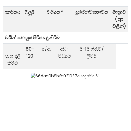
කාර්යය
බ්ලූම්
වර්ගය *
දුස්ස්රාවිතතාවය
මාත්‍රාව
(cp
වලින්)
වයින් සහ යුෂ පිරිපහදු කිරීම
·
80-
අ/ආ
අඩු-
5-15 ග්රෑම්/
පැහැදිලි
120
මධ්‍යම
ලීටර්
කිරීම