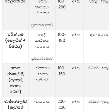
ජෙලටින් ගම්
· ජෙලිං
180-
අ/ආ
පහළ-ඉහළ
කාරකය
260
· වයනය
·
ප්‍රත්‍යාස්ථතාව
වයින් ගම්
· ජෙලිං
100-
අ/ආ
අඩු-මධ්‍යම
(ජෙලටින් +
කාරකය
180
පිෂ්ඨය)
· වයනය
·
ප්‍රත්‍යාස්ථතාව
හපන
· වාතනය
100-
අ/ආ
මධ්‍යම-ඉහළ
රසකැවිලි
· හපන
150
(පළතුරු
හැකියාව
හපන,
ටොෆි)
මාෂ්මෙලෝස්
· වාතනය
200-
අ/ආ
මධ්‍යම-ඉහළ
(තැන්පත්
·
260