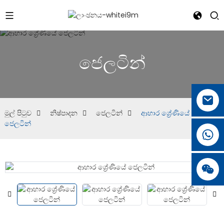
ජෙලටින්
මුල් පිටුව
නිෂ්පාදන
ජෙලටින්
ආහාර ශ්‍රේණියේ
ජෙලටින්