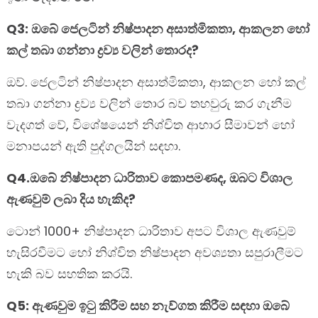
Q3: ඔබේ ජෙලටින් නිෂ්පාදන අසාත්මිකතා, ආකලන හෝ
කල් තබා ගන්නා ද්‍රව්‍ය වලින් තොරද?
ඔව්. ජෙලටින් නිෂ්පාදන අසාත්මිකතා, ආකලන හෝ කල්
තබා ගන්නා ද්‍රව්‍ය වලින් තොර බව තහවුරු කර ගැනීම
වැදගත් වේ, විශේෂයෙන් නිශ්චිත ආහාර සීමාවන් හෝ
මනාපයන් ඇති පුද්ගලයින් සඳහා.
Q4.ඔබේ නිෂ්පාදන ධාරිතාව කොපමණද, ඔබට විශාල
ඇණවුම් ලබා දිය හැකිද?
ටොන් 1000+ නිෂ්පාදන ධාරිතාව අපට විශාල ඇණවුම්
හැසිරවීමට හෝ නිශ්චිත නිෂ්පාදන අවශ්‍යතා සපුරාලීමට
හැකි බව සහතික කරයි.
Q5: ඇණවුම ඉටු කිරීම සහ නැව්ගත කිරීම සඳහා ඔබේ