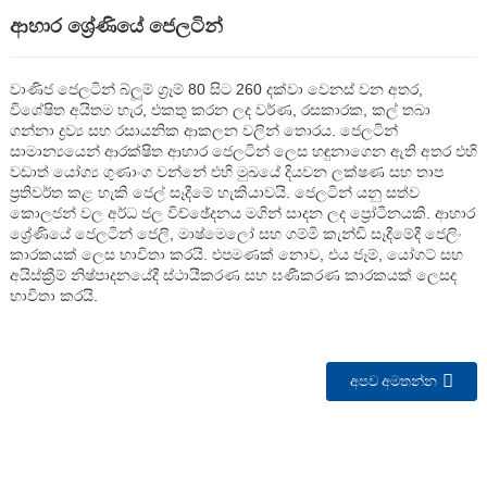
ආහාර ශ්‍රේණියේ ජෙලටින්
වාණිජ ජෙලටින් බ්ලූම් ග්‍රෑම් 80 සිට 260 දක්වා වෙනස් වන අතර,
විශේෂිත අයිතම හැර, එකතු කරන ලද වර්ණ, රසකාරක, කල් තබා
ගන්නා ද්‍රව්‍ය සහ රසායනික ආකලන වලින් තොරය. ජෙලටින්
සාමාන්‍යයෙන් ආරක්ෂිත ආහාර ජෙලටින් ලෙස හඳුනාගෙන ඇති අතර එහි
වඩාත් යෝග්‍ය ගුණාංග වන්නේ එහි මුඛයේ දියවන ලක්ෂණ සහ තාප
ප්‍රතිවර්ත කළ හැකි ජෙල් සෑදීමේ හැකියාවයි. ජෙලටින් යනු සත්ව
කොලජන් වල අර්ධ ජල විච්ඡේදනය මගින් සාදන ලද ප්‍රෝටීනයකි. ආහාර
ශ්‍රේණියේ ජෙලටින් ජෙලි, මාෂ්මෙලෝ සහ ගම්මි කැන්ඩි සෑදීමේදී ජෙලිං
කාරකයක් ලෙස භාවිතා කරයි. එපමණක් නොව, එය ජෑම්, යෝගට් සහ
අයිස්ක්‍රීම් නිෂ්පාදනයේදී ස්ථායීකරණ සහ ඝණීකරණ කාරකයක් ලෙසද
භාවිතා කරයි.
n
අපව අමතන්න