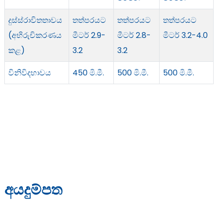
දුස්ස්රාවිතතාවය
තත්පරයට
තත්පරයට
තත්පරයට
(අභිරුචිකරණය
මීටර් 2.9-
මීටර් 2.8-
මීටර් 3.2-4.0
කළ)
3.2
3.2
විනිවිදභාවය
450 මි.මී.
500 මි.මී.
500 මි.මී.
අයදුම්පත