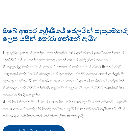
ඔබේ ආහාර ශ්‍රේණියේ ජෙලටින් සැපයුම්කරු
ලෙස යසින් තෝරා ගන්නේ ඇයි?
1. අමුද්‍රව්‍ය: යුනාන්, ගන්සු, මොන්ගෝලියාව ආදී පරිසර දූෂණයෙන් තොර
තණබිම් වලින් සත්ව සම සඳහා යසින් ආහාර ජෙලටින් ප්‍රභවයන්
e
2. පළපුරුදු සේවකයින්: අපගේ බොහෝ සේවකයින් වසර 15 කට වැඩි
කාලයක් ජෙලටින් නිෂ්පාදනයේ අප සමඟ එක්ව පොහොසත් අත්දැකීම්
a
ඇති අය වෙති. 3. තාක්ෂණික සහාය: අපගේ ආහාර ශ්‍රේණියේ ජෙලටින්
නිෂ්පාදනයේදී ඔබට කිසියම් ගැටළුවක් ඇත්නම් යසින් ඔබට තාක්ෂණික
සහාය ලබා දිය හැකිය.
4. පරිසර හිතකාමී: තිරසාර හා පරිසර හිතකාමී ප්‍රවේශයක් පවත්වා ගැනීම
සඳහා අපගේ අපජල පිරිපහදු පද්ධතිය ඇමරිකානු ඩොලර් මිලියන 2 කින්
පමණ ආයෝජනය කර යාවත්කාලීන කරන ලදී.