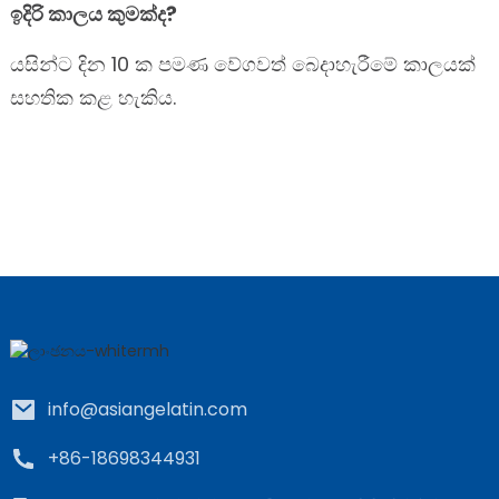
ඉදිරි කාලය කුමක්ද?
යසින්ට දින 10 ක පමණ වේගවත් බෙදාහැරීමේ කාලයක්
සහතික කළ හැකිය.
info@asiangelatin.com
+86-18698344931