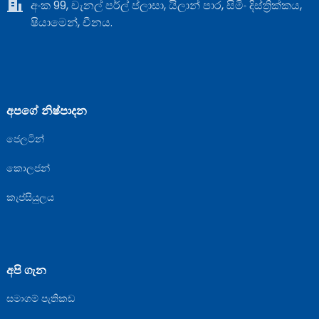
අංක 99, චැනල් පර්ල් ප්ලාසා, යිලාන් පාර, සිමිං දිස්ත්‍රික්කය,
ෂියාමෙන්, චීනය.
අපගේ නිෂ්පාදන
ජෙලටින්
කොලජන්
කැප්සියුලය
අපි ගැන
සමාගම් පැතිකඩ