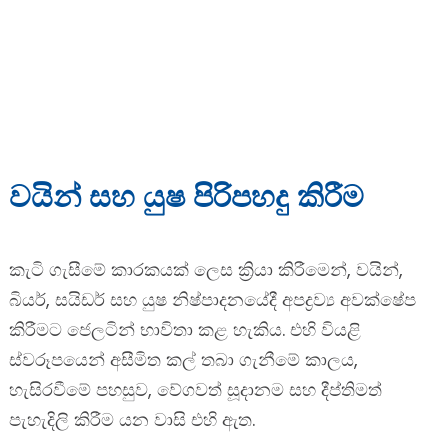
වයින් සහ යුෂ පිරිපහදු කිරීම
කැටි ගැසීමේ කාරකයක් ලෙස ක්‍රියා කිරීමෙන්, වයින්,
බියර්, සයිඩර් සහ යුෂ නිෂ්පාදනයේදී අපද්‍රව්‍ය අවක්ෂේප
කිරීමට ජෙලටින් භාවිතා කළ හැකිය. එහි වියළි
ස්වරූපයෙන් අසීමිත කල් තබා ගැනීමේ කාලය,
හැසිරවීමේ පහසුව, වේගවත් සූදානම සහ දීප්තිමත්
පැහැදිලි කිරීම යන වාසි එහි ඇත.