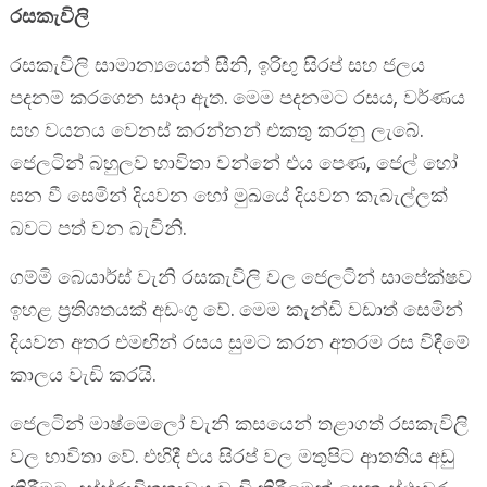
රසකැවිලි
රසකැවිලි සාමාන්‍යයෙන් සීනි, ඉරිඟු සිරප් සහ ජලය
පදනම් කරගෙන සාදා ඇත. මෙම පදනමට රසය, වර්ණය
සහ වයනය වෙනස් කරන්නන් එකතු කරනු ලැබේ.
ජෙලටින් බහුලව භාවිතා වන්නේ එය පෙණ, ජෙල් හෝ
ඝන වී සෙමින් දියවන හෝ මුඛයේ දියවන කැබැල්ලක්
බවට පත් වන බැවිනි.
ගම්මි බෙයාර්ස් වැනි රසකැවිලි වල ජෙලටින් සාපේක්ෂව
ඉහළ ප්‍රතිශතයක් අඩංගු වේ. මෙම කැන්ඩි වඩාත් සෙමින්
දියවන අතර එමඟින් රසය සුමට කරන අතරම රස විඳීමේ
කාලය වැඩි කරයි.
ජෙලටින් මාෂ්මෙලෝ වැනි කසයෙන් තළාගත් රසකැවිලි
වල භාවිතා වේ. එහිදී එය සිරප් වල මතුපිට ආතතිය අඩු