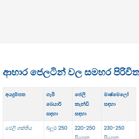
ආහාර ජෙලටින් වල සමහර පිරිවි
අයදුම්පත
ගැමි
ජෙලි
මාෂ්මෙලෝ
බෙයාර්
කැන්ඩි
සඳහා
සඳහා
සඳහා
ජෙලි ශක්තිය
බ්ලූම් 250
220-250
230-250
පිපෙන
පිපෙන