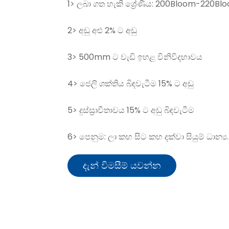
1> ලබා ගත හැකි ශ්‍රේණිය: 200Bloom-220
2> අඩු අළු 2% ට අඩු
3> 500mm ට වැඩි ඉහළ විනිවිදභාවය
4> ජෙලි ශක්තිය බිඳවැටීම 15% ට අඩු
5> දුස්ස්‍රාවීතාවය 15% ට අඩු බිඳවැටීම
6> පෙනුම: ලා කහ සිට කහ දක්වා සියුම් ධාන්‍ය.
දැන් විමසීම් යවන්න