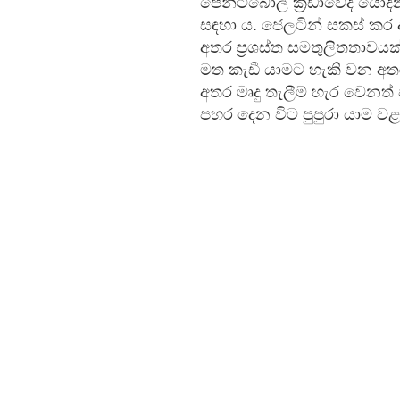
පේන්ට්බෝල් ක්‍රීඩාවේදී යො
සඳහා ය. ජෙලටින් සකස් කර ඇ
අතර ප්‍රශස්ත සමතුලිතතාවය
මත කැඩී යාමට හැකි වන අතර
අතර මෘදු තැලීම් හැර වෙනත
පහර දෙන විට පුපුරා යාම ව