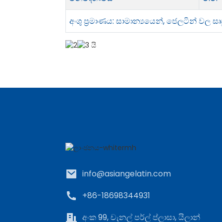
අංශු ප්‍රමාණය: සාමාන්‍යයෙන්, ජෙලටින් වල 
info@asiangelatin.com
+86-18698344931
අංක 99, චැනල් පර්ල් ප්ලාසා, යිලාන්