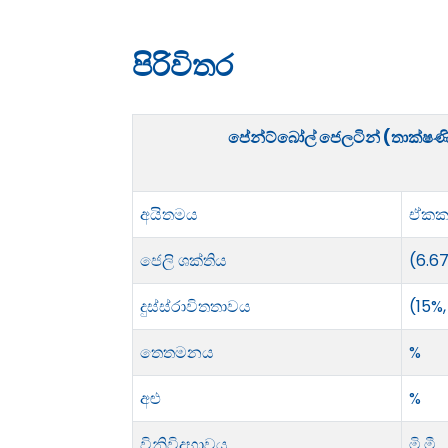
පිරිවිතර
පේන්ට්බෝල් ජෙලටින් (තාක්ෂණ
අයිතමය
ඒකක
ජෙලි ශක්තිය
(6.6
දුස්ස්රාවිතතාවය
(15%,
තෙතමනය
%
අළු
%
විනිවිදභාවය
මි.මී.