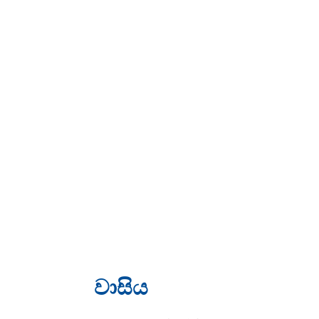
වාසිය