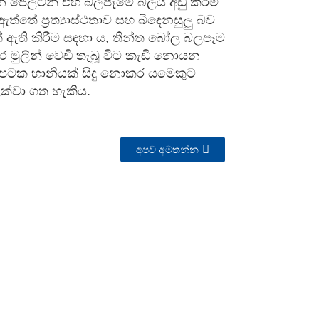
දන ජෙලටින් එහි බලපෑමේ බලය අඩු කිරීම
ත්තේ ප්‍රත්‍යාස්ථතාව සහ බිඳෙනසුලු බව
ක් ඇති කිරීම සඳහා ය, තීන්ත බෝල බලපෑම
 මුලින් වෙඩි තැබූ විට කැඩී නොයන
් පටක හානියක් සිදු නොකර යමෙකුට
ළක්වා ගත හැකිය.
අපව අමතන්න