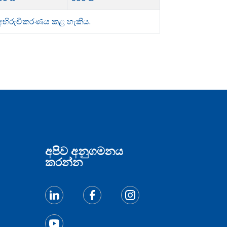
ිට අභිරුචිකරණය කළ හැකිය.
අපිව අනුගමනය
කරන්න