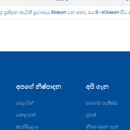
සෘජු ප්‍රතිදාන කැටිති ප්‍රමාණය 8Mesh වන අතර, එය 8-40Mesh ස
අපගේ නිෂ්පාදන
අපි ගැන
ජෙලටින්
සමාගම් පැතිකඩ
කොලජන්
පුවත්
කැප්සියුලය
නිතර අසන පැන