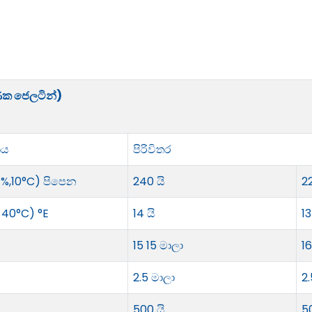
ික ජෙලටින්)
ය
පිරිවිතර
7%,10°C) පිපෙන
240 යි
2
 40°C) °E
14 යි
13
15 15 මාලා
16
2.5 මාලා
2.
500 යි
5