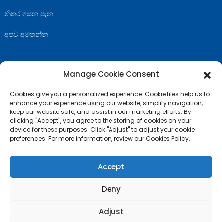
නිතර අසන පැන
අපව අමතන්න
Manage Cookie Consent
අපිව අනුගමනය කරන්න
Cookies give you a personalized experience. Cookie files help us to
enhance your experience using our website, simplify navigation,
keep our website safe, and assist in our marketing efforts. By
clicking "Accept", you agree to the storing of cookies on your
device for these purposes. Click "Adjust" to adjust your cookie
preferences. For more information, review our Cookies Policy.
Accept
Deny
© ප්‍රකාශන හිමිකම - 2010-2024 : සියලුම හිමිකම් ඇවිරිණි.
- අඩවි සිතියම
Adjust
ඉහළම බ්ලොග් අඩවිය