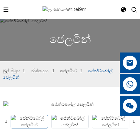
ජෙලටින්
මුල් පිටුව
නිෂ්පාදන
ජෙලටින්
පේන්ට්බෝල්
ජෙලටින්