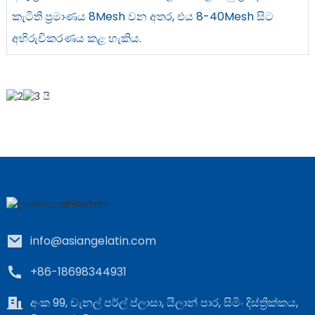
කැටිති ප්‍රමාණය 8Mesh වන අතර, එය 8-40Mesh සිට
අභිරුචිකරණය කළ හැකිය.
info@asiangelatin.com
+86-18698344931
අංක 99, චැනල් පර්ල් ප්ලාසා, යිලාන් පාර, සිමිං දිස්ත්‍රික්කය,