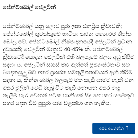
පේන්ට්බෝල් ජෙලටින්
පේන්ට්බෝල් යනු ලොව පුරා ඉතා ජනප්‍රිය ක්‍රීඩාවකි;
පේන්ට්බෝල් තුවක්කුවේ භාවිතා කරන පතොරම් තීන්ත
බෝල වේ. පේන්ට්බෝල් නිෂ්පාදනයේදී ජෙලටින් ප්‍රධාන
ද්‍රව්‍යයකි; ජෙලටින් මාත්‍රාව 40-45% කි. පේන්ට්බෝල්
ක්‍රීඩාවේදී යොදන ජෙලටින් එහි බලපෑමේ බලය අඩු කිරීම
සඳහා ය. ජෙලටින් සකස් කර ඇත්තේ ප්‍රත්‍යාස්ථතාව සහ
බිඳෙනසුලු බව අතර ප්‍රශස්ත සමතුලිතතාවයක් ඇති කිරීම
සඳහා ය, තීන්ත බෝල බලපෑම මත කැඩී යාමට හැකි වන
අතර මුලින් වෙඩි තැබූ විට කැඩී නොයන අතර මෘදු
n
තැලීම් හැර වෙනත් පටක හානියක් සිදු නොකර යමෙකුට
පහර දෙන විට පුපුරා යාම වළක්වා ගත හැකිය.
අපව අමතන්න