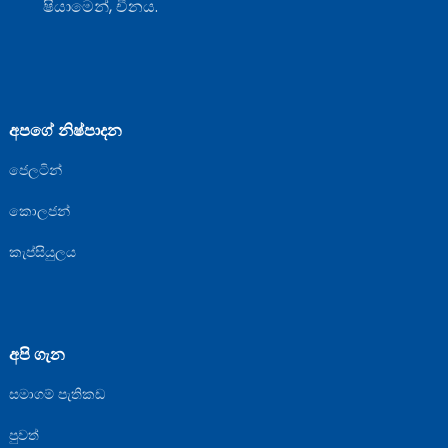
ෂියාමෙන්, චීනය.
අපගේ නිෂ්පාදන
ජෙලටින්
කොලජන්
කැප්සියුලය
අපි ගැන
සමාගම් පැතිකඩ
පුවත්