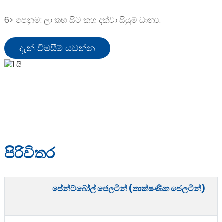
6> පෙනුම: ලා කහ සිට කහ දක්වා සියුම් ධාන්‍ය.
දැන් විමසීම් යවන්න
පිරිවිතර
පේන්ට්බෝල් ජෙලටින් (තාක්ෂණික ජෙලටින්)