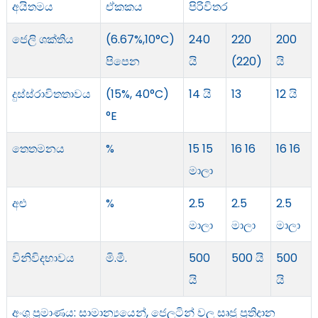
අයිතමය
ඒකකය
පිරිවිතර
ජෙලි ශක්තිය
(6.67%,10°C)
240
220
200
පිපෙන
යි
(220)
යි
දුස්ස්රාවිතතාවය
(15%, 40°C)
14 යි
13
12 යි
°E
තෙතමනය
%
15 15
16 16
16 16
මාලා
අළු
%
2.5
2.5
2.5
මාලා
මාලා
මාලා
විනිවිදභාවය
මි.මී.
500
500 යි
500
යි
යි
අංශු ප්‍රමාණය: සාමාන්‍යයෙන්, ජෙලටින් වල සෘජු ප්‍රතිදාන